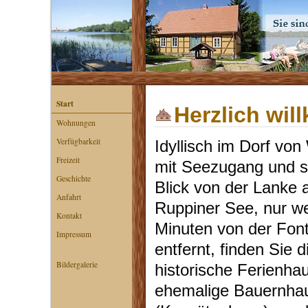
Start
Herzlich wi
Wohnungen
Verfügbarkeit
Idyllisch im Dorf vo
Freizeit
mit Seezugang und 
Geschichte
Blick von der Lanke 
Anfahrt
Ruppiner See, nur w
Kontakt
Minuten von der Fon
Impressum
entfernt, finden Sie 
Bildergalerie
historische Ferienha
ehemalige Bauernha